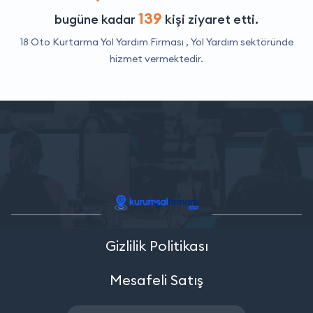
139
bugüne kadar
kişi ziyaret etti.
18 Oto Kurtarma Yol Yardım Firması ,
Yol Yardım
sektöründe
hizmet vermektedir.
Gizlilik Politikası
Mesafeli Satış