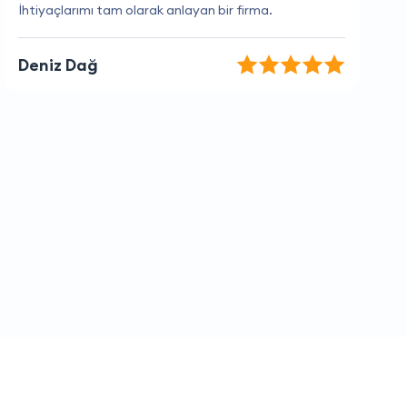
Her şey kusursuz, memnunum.
Ahmet Aktaş