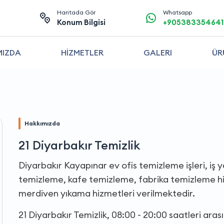
Haritada Gör
Whatsapp
Konum Bilgisi
+905383354641
MIZDA
HİZMETLER
GALERI
ÜR
Hakkımızda
21 Diyarbakır Temizlik
Diyarbakır Kayapınar ev ofis temizleme işleri, iş ye
temizleme, kafe temizleme, fabrika temizleme hiz
merdiven yıkama hizmetleri verilmektedir.
21 Diyarbakır Temizlik, 08:00 - 20:00 saatleri ar