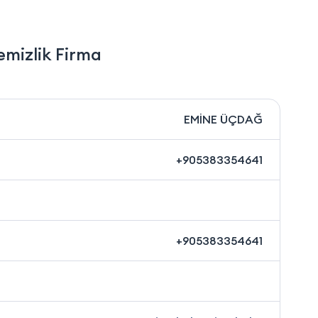
emizlik Firma
EMİNE ÜÇDAĞ
+905383354641
+905383354641