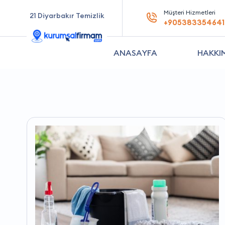
Müşteri Hizmetleri
21 Diyarbakır Temizlik
+905383354641
ANASAYFA
HAKKI