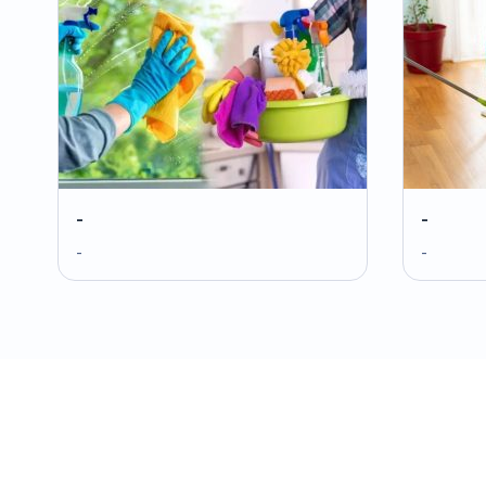
-
-
-
-