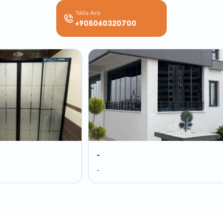
Tıkla Ara
+905060320700
-
-
-
-