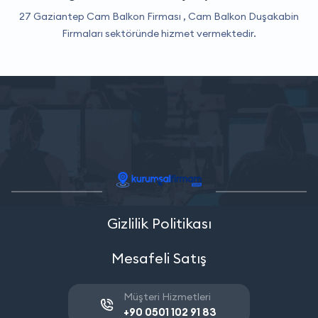
27 Gaziantep Cam Balkon Firması ,
Cam Balkon Duşakabin
Firmaları
sektöründe hizmet vermektedir.
Gizlilik Politikası
Mesafeli Satış
Müşteri Hizmetleri
+90 0501 102 91 83