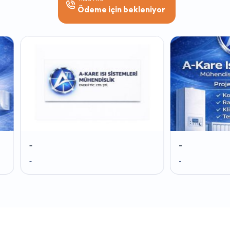
Ödeme için bekleniyor
-
-
-
-