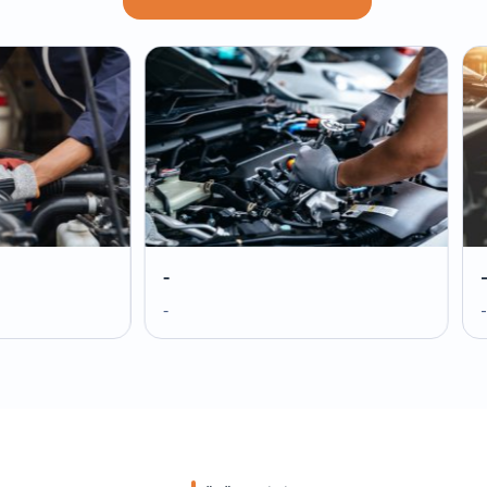
-
-
-
-