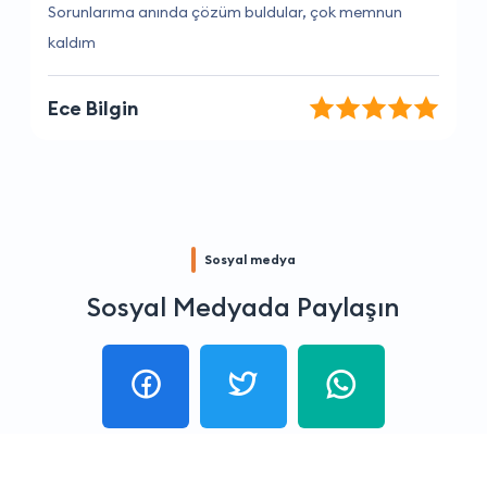
Burada aradığım her şeyi bulabiliyorum
Tuğçe Bal
Sosyal medya
Sosyal Medyada Paylaşın