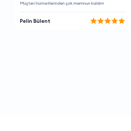
Sorunlarıma anında çözüm buldular, çok memnun
kaldım
Ece Bilgin