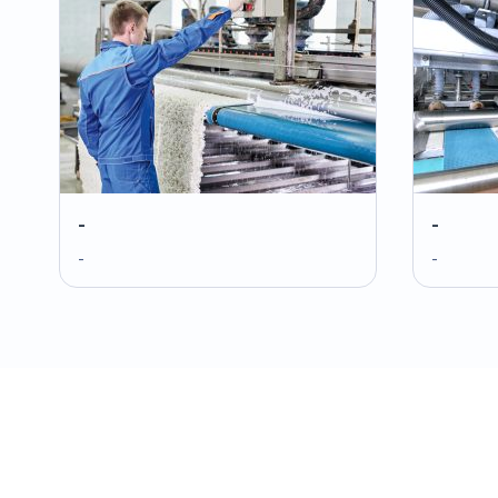
-
-
-
-