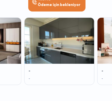
Ödeme için bekleniyor
-
-
-
-