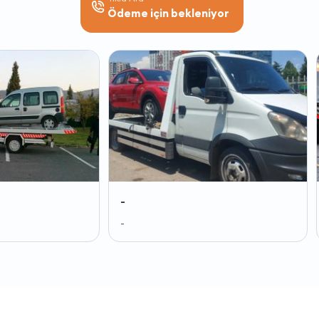
Ödeme için bekleniyor
-
-
-
-