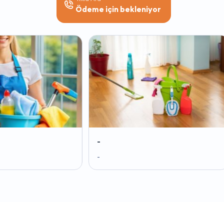
Ödeme için bekleniyor
-
-
-
-