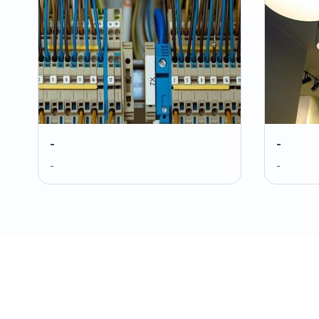
-
-
-
-