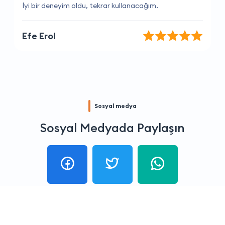
Her zaman hızlı ve verimli bir hizmet.
Gizem Çetin
Sosyal medya
Sosyal Medyada Paylaşın