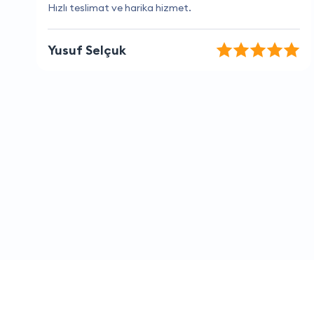
İyi bir deneyim oldu, tekrar kullanacağım.
Efe Erol