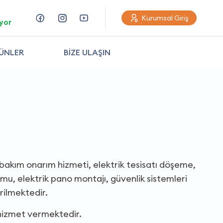
Kurumsal Giriş
yor
ÜNLER
BİZE ULAŞIN
k bakım onarım hizmeti, elektrik tesisatı döşeme,
umu, elektrik pano montajı, güvenlik sistemleri
rilmektedir.
 hizmet vermektedir.