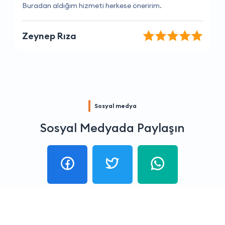
Çok memnun kaldım, tekrar tercih edeceğim.
Tolga Demir
Sosyal medya
Sosyal Medyada Paylaşın