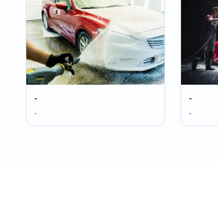
-
-
-
-