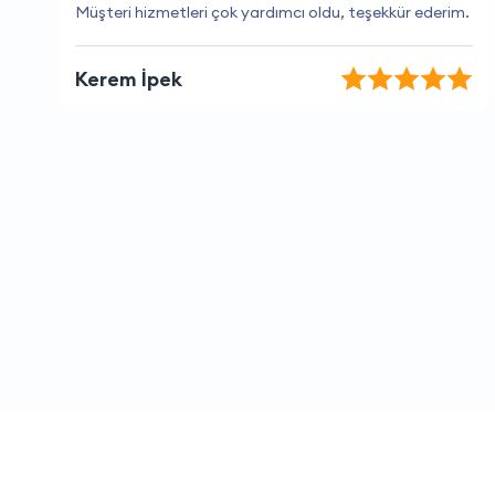
.
Buradan aldığım hizmeti herkese öneririm.
Zeynep Rıza