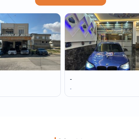
-
-
-
-