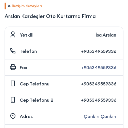
&
İletişim detayları
Arslan Kardeşler Oto Kurtarma Firma
Yetkili
İsa Arslan
Telefon
+905349559336
Fax
+905349559336
Cep Telefonu
+905349559336
Cep Telefonu 2
+905349559336
Adres
Çankırı Çankırı