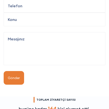
Gönder
TOPLAM ZİYARETÇİ SAYISI
164
bugüne kadar
kişi ziyaret etti.