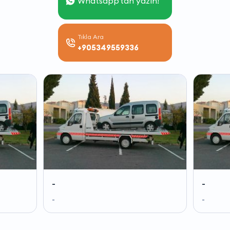
Whatsapp'tan yazın!
Tıkla Ara
+905349559336
-
-
-
-