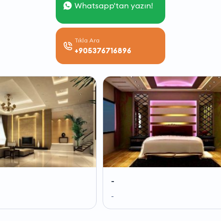
Whatsapp'tan yazın!
Tıkla Ara
+905376716896
-
-
-
-