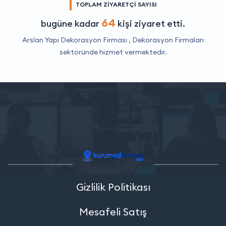
TOPLAM ZİYARETÇİ SAYISI
64
bugüne kadar
kişi ziyaret etti.
Arslan Yapı Dekorasyon Firması ,
Dekorasyon Firmaları
sektöründe hizmet vermektedir.
Gizlilik Politikası
Mesafeli Satış