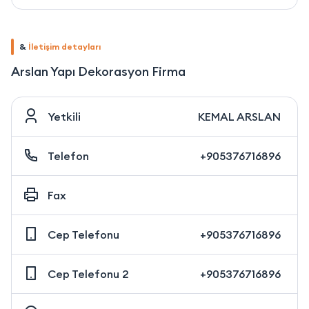
&
İletişim detayları
Arslan Yapı Dekorasyon Firma
Yetkili
KEMAL ARSLAN
Telefon
+905376716896
Fax
Cep Telefonu
+905376716896
Cep Telefonu 2
+905376716896