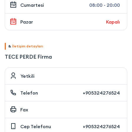
Cumartesi
08:00 - 20:00
Pazar
Kapalı
&
İletişim detayları
TECE PERDE Firma
Yetkili
Telefon
+905324276524
Fax
Cep Telefonu
+905324276524