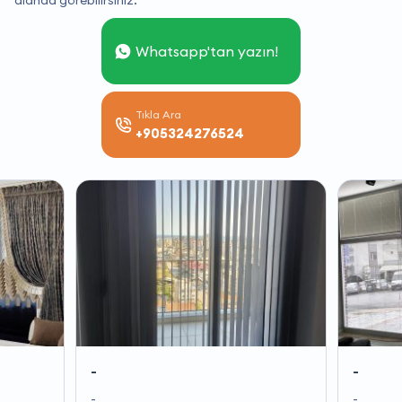
alanda görebilirsiniz.
Whatsapp'tan yazın!
Tıkla Ara
+905324276524
-
-
-
-