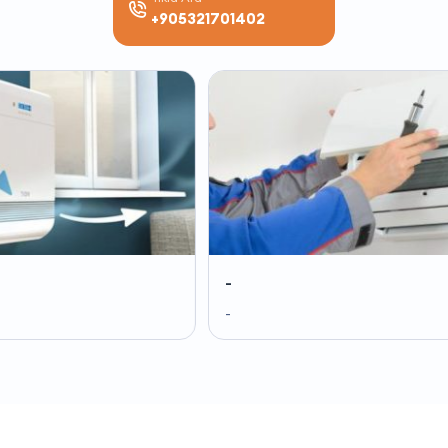
+905321701402
-
-
-
-