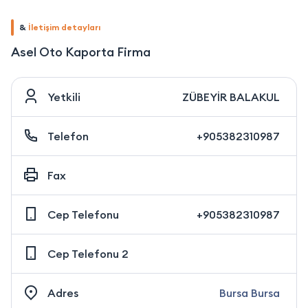
&
İletişim detayları
Asel Oto Kaporta Firma
Yetkili
ZÜBEYİR BALAKUL
Telefon
+905382310987
Fax
Cep Telefonu
+905382310987
Cep Telefonu 2
Adres
Bursa Bursa