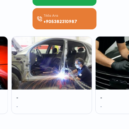
Tıkla Ara
+905382310987
-
-
-
-