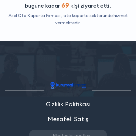
69
bugüne kadar
kişi ziyaret etti.
Asel Oto Kaporta Firması ,
oto kaporta
sektöründe hizmet
vermektedir.
Gizlilik Politikası
Mesafeli Satış
Müşteri Hizmetleri