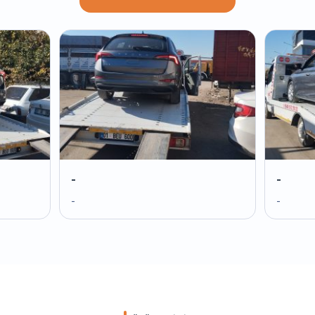
-
-
-
-