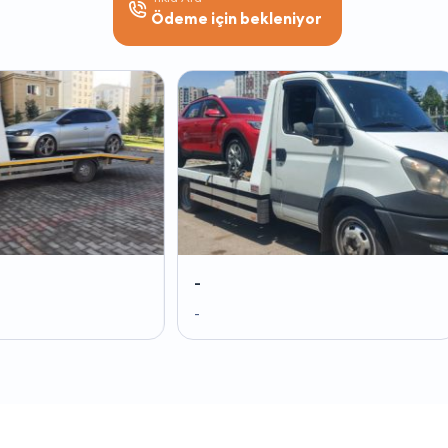
Ödeme için bekleniyor
-
-
-
-