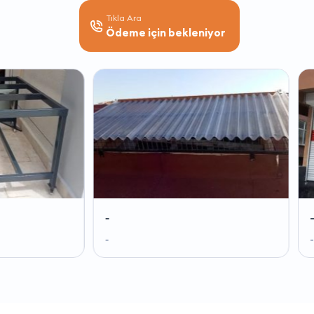
Tıkla Ara
Ödeme için bekleniyor
-
-
-
-