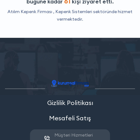
61
bugüne kadar
kişi ziyaret etti.
Atılım Kepenk Firması ,
Kepenk Sistemleri
sektöründe hizmet
vermektedir.
Gizlilik Politikası
Mesafeli Satış
Müşteri Hizmetleri