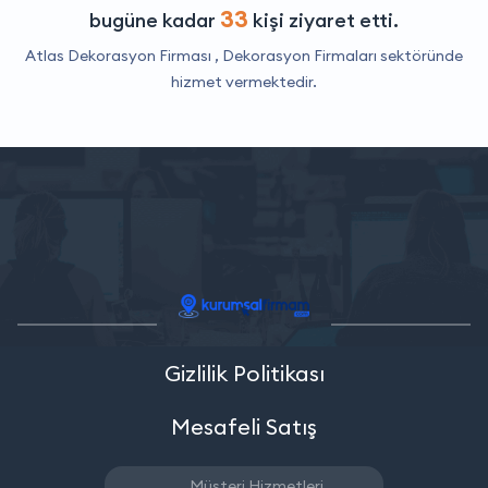
33
bugüne kadar
kişi ziyaret etti.
Atlas Dekorasyon Firması ,
Dekorasyon Firmaları
sektöründe
hizmet vermektedir.
Gizlilik Politikası
Mesafeli Satış
Müşteri Hizmetleri