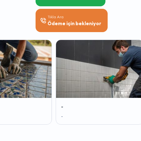
Tıkla Ara
Ödeme için bekleniyor
-
-
-
-