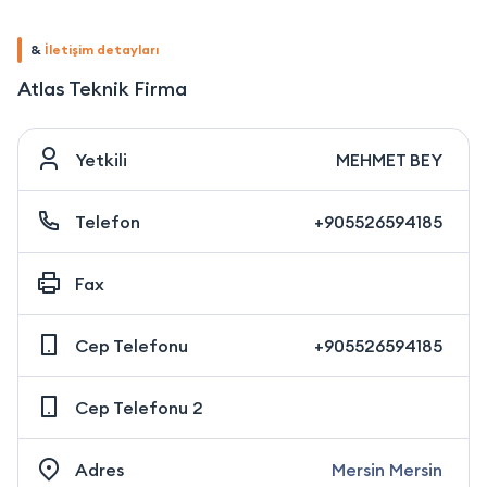
&
İletişim detayları
Atlas Teknik Firma
Yetkili
MEHMET BEY
Telefon
+905526594185
Fax
Cep Telefonu
+905526594185
Cep Telefonu 2
Adres
Mersin Mersin