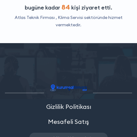
84
bugüne kadar
kişi ziyaret etti.
Atlas Teknik Firması ,
Klima Servisi
sektöründe hizmet
vermektedir.
Gizlilik Politikası
Mesafeli Satış