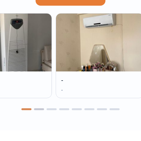
-
-
-
--