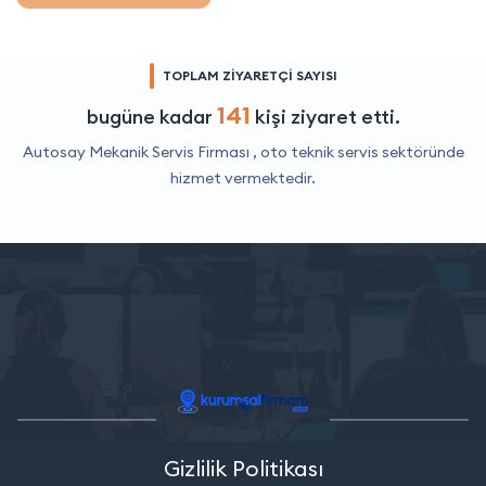
TOPLAM ZİYARETÇİ SAYISI
141
bugüne kadar
kişi ziyaret etti.
Autosay Mekanik Servis Firması ,
oto teknik servis
sektöründe
hizmet vermektedir.
Gizlilik Politikası