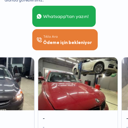
alanda görebilirsiniz.
Whatsapp'tan yazın!
Tıkla Ara
Ödeme için bekleniyor
-
-
-
-