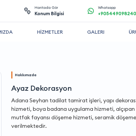
Haritada Gör
Whatsapp
0
Konum Bilgisi
+90544909824
MIZDA
HİZMETLER
GALERI
ÜR
Hakkımızda
Ayaz Dekorasyon
Adana Seyhan tadilat tamirat işleri, yapı dekora
hizmeti, boya badana uygulama hizmeti, alçıpan 
mutfak fayansı döşeme hizmeti, seramik döşeme
verilmektedir.