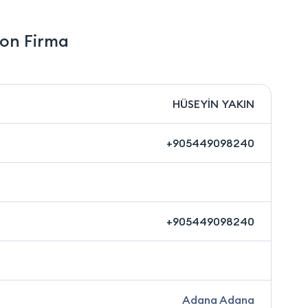
on Firma
HÜSEYİN YAKIN
+905449098240
+905449098240
Adana Adana