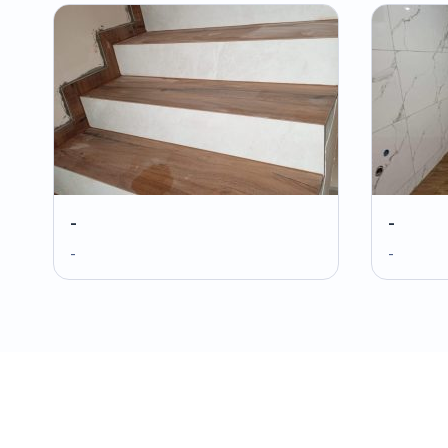
-
-
-
-