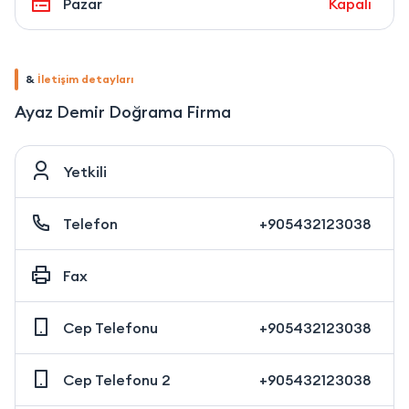
Pazar
Kapalı
&
İletişim detayları
Ayaz Demir Doğrama Firma
Yetkili
Telefon
+905432123038
Fax
Cep Telefonu
+905432123038
Cep Telefonu 2
+905432123038