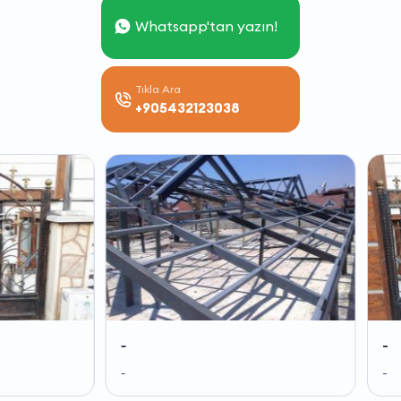
Whatsapp'tan yazın!
Tıkla Ara
+905432123038
-
-
-
-