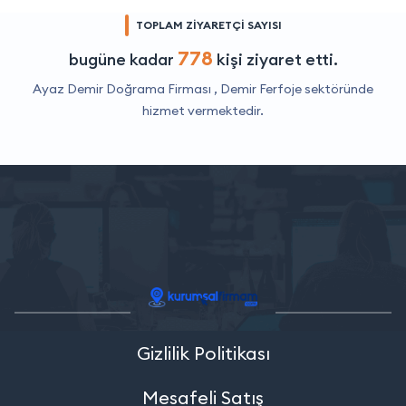
TOPLAM ZİYARETÇİ SAYISI
778
bugüne kadar
kişi ziyaret etti.
Ayaz Demir Doğrama Firması ,
Demir Ferfoje
sektöründe
hizmet vermektedir.
Gizlilik Politikası
Mesafeli Satış