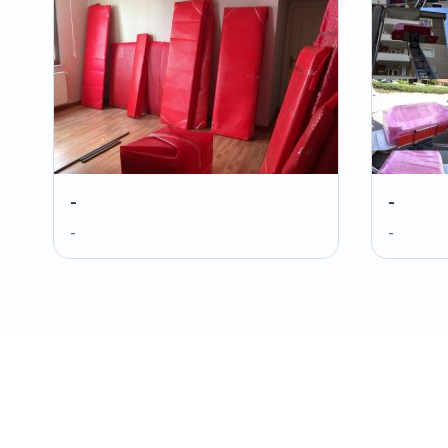
-
-
-
-