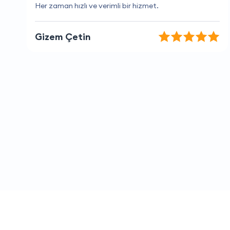
Harika bir deneyim oldu, çok memnun kaldım
Özge Can