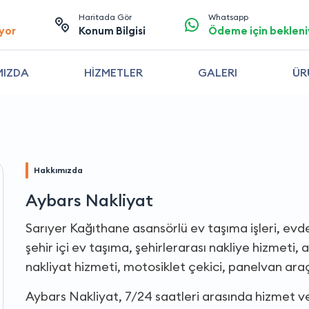
Haritada Gör
Whatsapp
yor
Konum Bilgisi
Ödeme için bekleni
MIZDA
HİZMETLER
GALERI
ÜR
Hakkımızda
Aybars Nakliyat
Sarıyer Kağıthane asansörlü ev taşıma işleri, evde
şehir içi ev taşıma, şehirlerarası nakliye hizmeti,
nakliyat hizmeti, motosiklet çekici, panelvan ara
Aybars Nakliyat, 7/24 saatleri arasında hizmet v