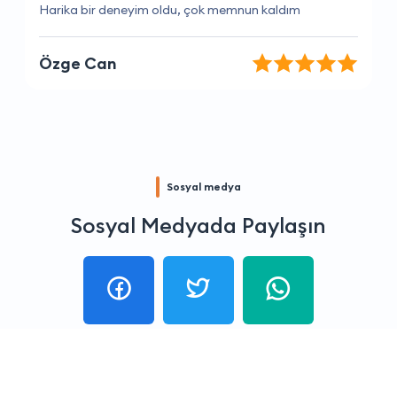
Harika bir firma, hizmetlerinden çok memnunum
Aysun Ata
Sosyal medya
Sosyal Medyada Paylaşın