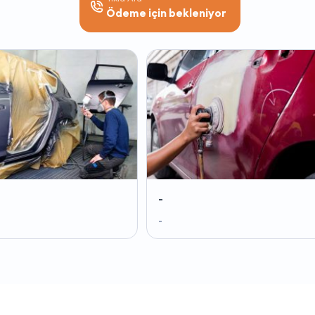
Ödeme için bekleniyor
-
-
-
-