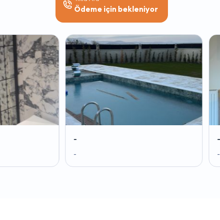
Ödeme için bekleniyor
-
-
-
-