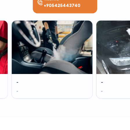
+905425443740
-
-
-
-