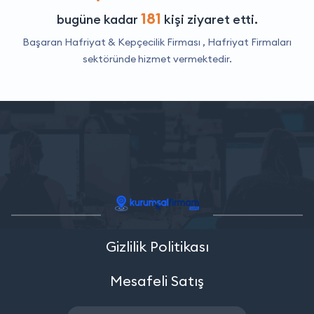
181
bugüne kadar
kişi ziyaret etti.
Başaran Hafriyat & Kepçecilik Firması ,
Hafriyat Firmaları
sektöründe hizmet vermektedir.
Gizlilik Politikası
Mesafeli Satış