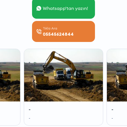
Whatsapp'tan yazın!
Tıkla Ara
05545624844
-
-
-
-