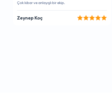
Kesinlikle memnun kaldım.
Barış Sancar