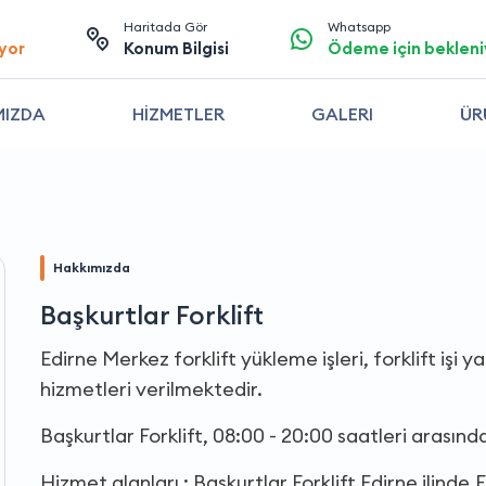
Haritada Gör
Whatsapp
yor
Konum Bilgisi
Ödeme için bekleni
MIZDA
HİZMETLER
GALERI
ÜR
Hakkımızda
Başkurtlar Forklift
Edirne Merkez forklift yükleme işleri, forklift işi 
hizmetleri verilmektedir.
Başkurtlar Forklift, 08:00 - 20:00 saatleri arasın
Hizmet alanları : Başkurtlar Forklift Edirne ilinde