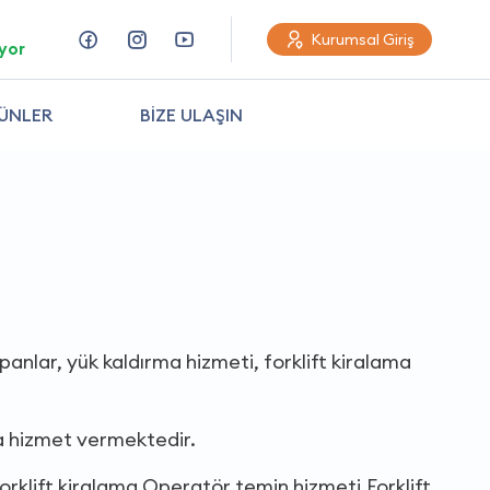
Kurumsal Giriş
yor
ÜNLER
BİZE ULAŞIN
yapanlar, yük kaldırma hizmeti, forklift kiralama
da hizmet vermektedir.
,Forklift kiralama,Operatör temin hizmeti,Forklift