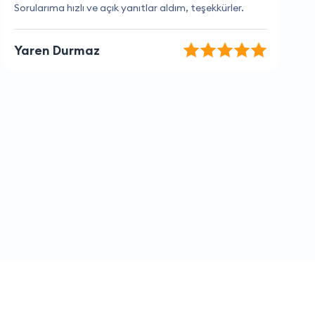
Çok kibar ve anlayışlı bir ekip.
Zeynep Koç