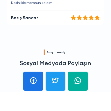
Sorularıma hızlı ve açık yanıtlar aldım, teşekkürler.
Yaren Durmaz
Sosyal medya
Sosyal Medyada Paylaşın