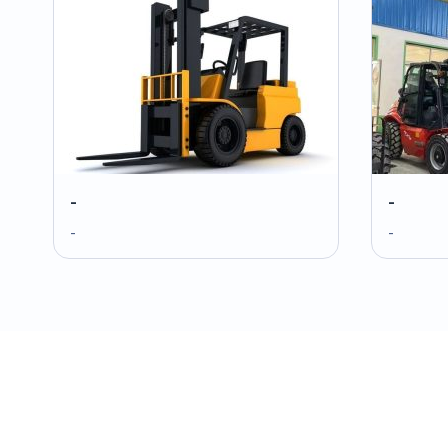
-
-
-
-