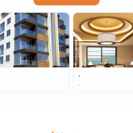
-
-
-
-