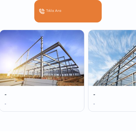
Tıkla Ara
-
-
-
-