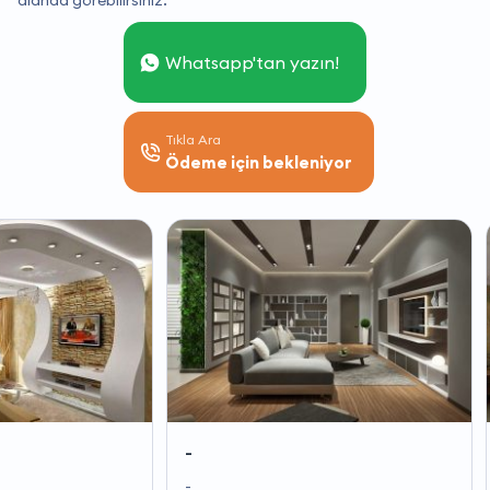
alanda görebilirsiniz.
Whatsapp'tan yazın!
Tıkla Ara
Ödeme için bekleniyor
-
--
-
-