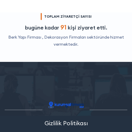
TOPLAM ZİYARETÇİ SAYISI
91
bugüne kadar
kişi ziyaret etti.
Berk Yapı Firması ,
Dekorasyon Firmaları
sektöründe hizmet
vermektedir.
Gizlilik Politikası