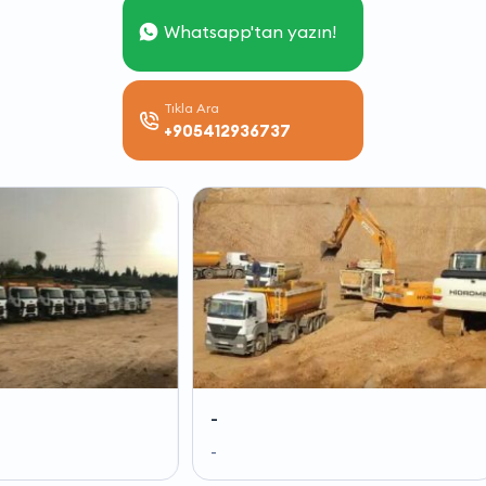
Whatsapp'tan yazın!
Tıkla Ara
+905412936737
-
-
-
-