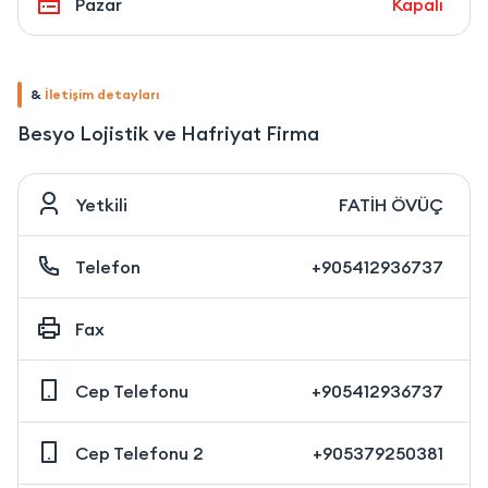
Pazar
Kapalı
&
İletişim detayları
Besyo Lojistik ve Hafriyat Firma
Yetkili
FATİH ÖVÜÇ
Telefon
+905412936737
Fax
Cep Telefonu
+905412936737
Cep Telefonu 2
+905379250381