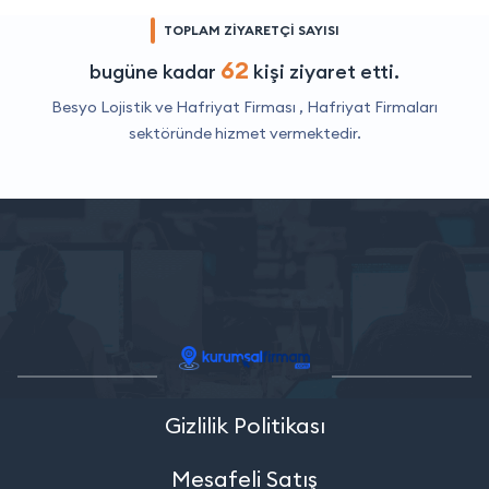
TOPLAM ZİYARETÇİ SAYISI
62
bugüne kadar
kişi ziyaret etti.
Besyo Lojistik ve Hafriyat Firması ,
Hafriyat Firmaları
sektöründe hizmet vermektedir.
Gizlilik Politikası
Mesafeli Satış