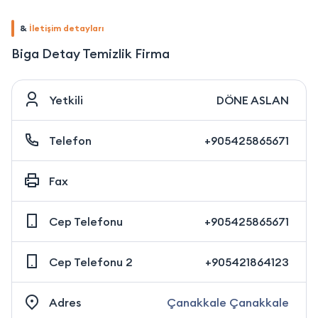
&
İletişim detayları
Biga Detay Temizlik Firma
Yetkili
DÖNE ASLAN
Telefon
+905425865671
Fax
Cep Telefonu
+905425865671
Cep Telefonu 2
+905421864123
Adres
Çanakkale Çanakkale