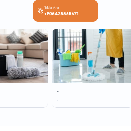
Tıkla Ara
+905425865671
-
-
-
-