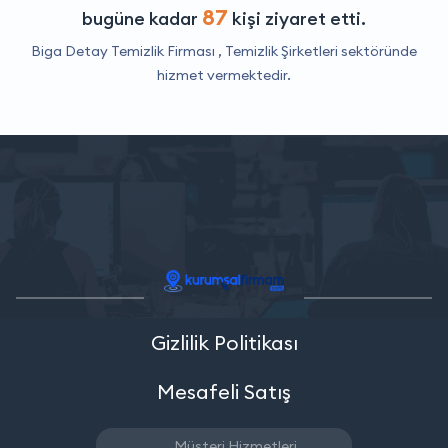
87
bugüne kadar
kişi ziyaret etti.
Biga Detay Temizlik Firması ,
Temizlik Şirketleri
sektöründe
hizmet vermektedir.
Gizlilik Politikası
Mesafeli Satış
Müşteri Hizmetleri