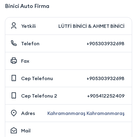
Binici Auto Firma
Yetkili
LÜTFİ BİNİCİ & AHMET BİNİCİ
Telefon
+905303932698
Fax
Cep Telefonu
+905303932698
Cep Telefonu 2
+905412252409
Adres
Kahramanmaraş Kahramanmaraş
Mail