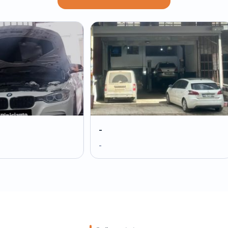
-
-
-
-