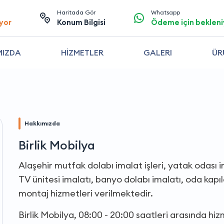
Haritada Gör
Whatsapp
yor
Konum Bilgisi
Ödeme için bekleni
MIZDA
HİZMETLER
GALERI
ÜR
Hakkımızda
Birlik Mobilya
Alaşehir mutfak dolabı imalat işleri, yatak odası i
TV ünitesi imalatı, banyo dolabı imalatı, oda kapı
montaj hizmetleri verilmektedir.
Birlik Mobilya, 08:00 - 20:00 saatleri arasında h