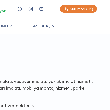
Kurumsal Giriş
yor
ÜNLER
BİZE ULAŞIN
malatı, vestiyer imalatı, yüklük imalat hizmeti,
ları imalatı, mobilya montaj hizmeti, parke
izmet vermektedir.