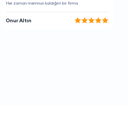
Müşteri hizmetlerinden çok memnunum
Emir Can