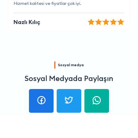
Her zaman memnun kaldığım bir firma
Onur Altın
Sosyal medya
Sosyal Medyada Paylaşın