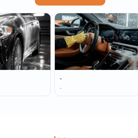
-
-
-
-