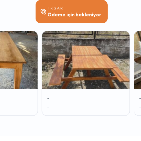
Tıkla Ara
Ödeme için bekleniyor
-
-
-
-