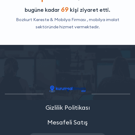
69
bugüne kadar
kişi ziyaret etti.
Bozkurt Kereste & Mobilya Firması ,
mobilya imalat
sektöründe hizmet vermektedir.
Gizlilik Politikası
Mesafeli Satış