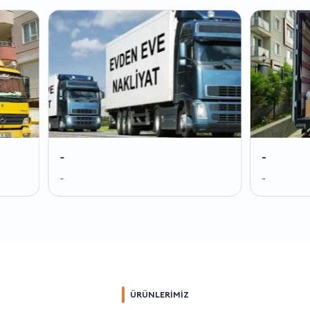
-
-
-
-
ÜRÜNLERİMİZ