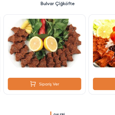
Bulvar Çiğköfte
Sipariş Ver
GALERİ