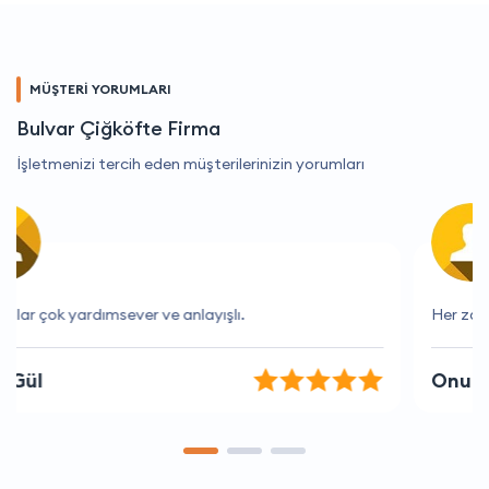
MÜŞTERİ YORUMLARI
Bulvar Çiğköfte Firma
İşletmenizi tercih eden müşterilerinizin yorumları
Her zaman memnun kaldığım bir firma
Onur Altın