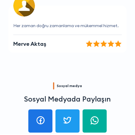
Gerçekten mükemmel bir deneyim oldu.
Berk Kılıç
Sosyal medya
Sosyal Medyada Paylaşın