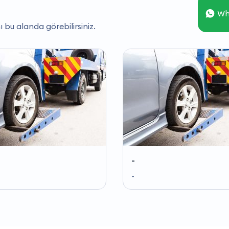
Wh
ı bu alanda görebilirsiniz.
-
-