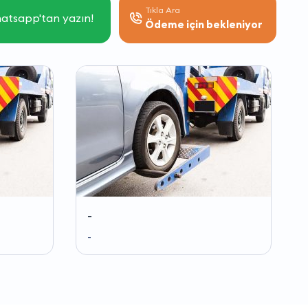
Tıkla Ara
atsapp'tan yazın!
Ödeme için bekleniyor
-
-