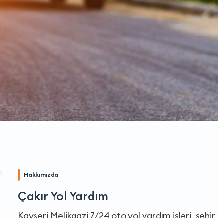
Hakkımızda
Çakır Yol Yardım
Kayseri Melikgazi 7/24 oto yol yardım işleri, şehir