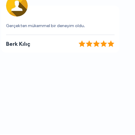
Hızlı, verimli ve dostane hizmet.
Berke Akman