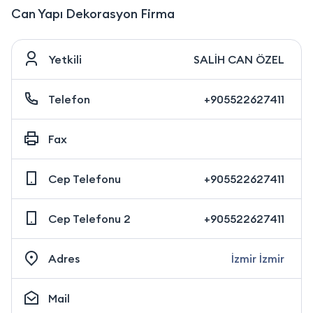
Can Yapı Dekorasyon Firma
Yetkili
SALİH CAN ÖZEL
Telefon
+905522627411
Fax
Cep Telefonu
+905522627411
Cep Telefonu 2
+905522627411
Adres
İzmir İzmir
Mail