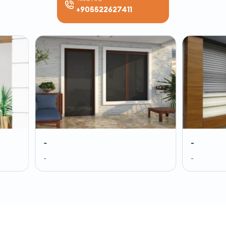
+905522627411
-
-
-
-