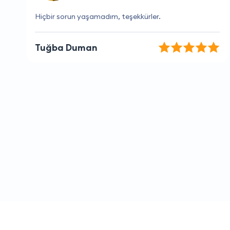
Sizinle çalışmak gerçekten çok keyifli.
Ege Yazıcı