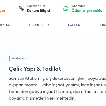
Haritada Gör
Whatsapp
yor
Konum Bilgisi
Ödeme için bekleni
MIZDA
HİZMETLER
GALERI
ÜR
Hakkımızda
Çelik Yapı & Tadilat
Samsun Atakum iç dış dekorasyon işleri, boya ba
alçıpan montajı, kaba inşaat yapımı, ince inşaat 
temelden çatıya inşaat hizmeti, daire tadilat ta
boyama hizmetleri verilmektedir.