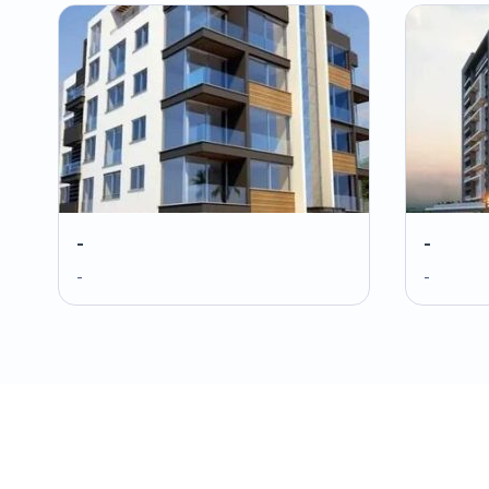
-
-
-
-