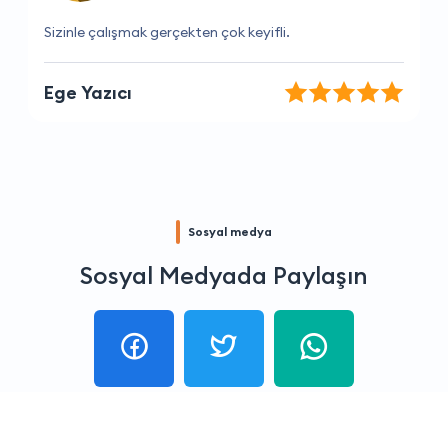
Benim için en güvenilir firma.
Ayşegül Sağlam
Sosyal medya
Sosyal Medyada Paylaşın