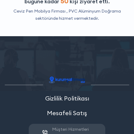
50
bugüne kadar
kişi ziyaret etti.
Ceviz Pen Mobilya Firması ,
PVC Alüminyum Doğrama
sektöründe hizmet vermektedir.
Gizlilik Politikası
Mesafeli Satış
Müşteri Hizmetleri