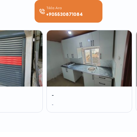
Tıkla Ara
+905530871084
-
-
-
-