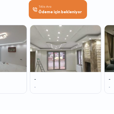
Tıkla Ara
Ödeme için bekleniyor
-
-
-
-