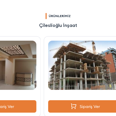
ÜRÜNLERİMİZ
Çileslioğlu İnşaat
Sipariş Ver