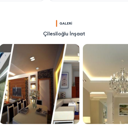
GALERİ
Çileslioğlu İnşaat