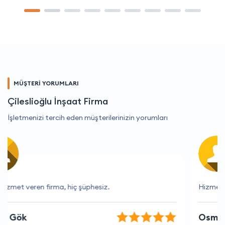
MÜŞTERİ YORUMLARI
Çileslioğlu İnşaat Firma
İşletmenizi tercih eden müşterilerinizin yorumları
Hizmetleri beni her zaman memnun ediyor
Osman Deniz