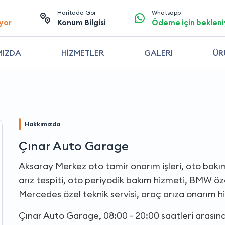
Haritada Gör
Whatsapp
yor
Konum Bilgisi
Ödeme için bekleni
MIZDA
HİZMETLER
GALERI
ÜR
Hakkımızda
Çınar Auto Garage
Aksaray Merkez oto tamir onarım işleri, oto bakım
arız tespiti, oto periyodik bakım hizmeti, BMW öze
Mercedes özel teknik servisi, araç arıza onarım h
Çınar Auto Garage, 08:00 - 20:00 saatleri arası