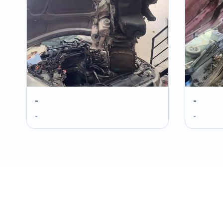
-
-
-
-