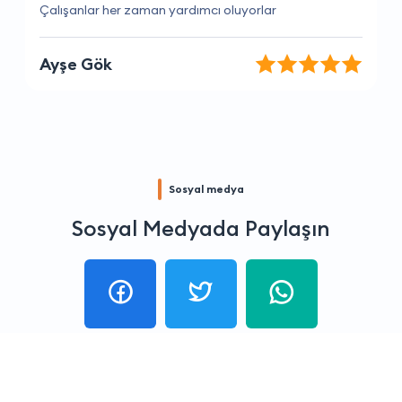
Güvenilir, hızlı ve verimli bir hizmet.
İrem Şen
Sosyal medya
Sosyal Medyada Paylaşın