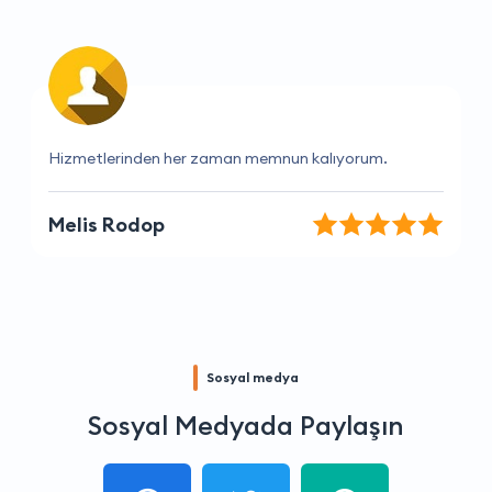
Harika bir firma.
Şerife Altun
Sosyal medya
Sosyal Medyada Paylaşın