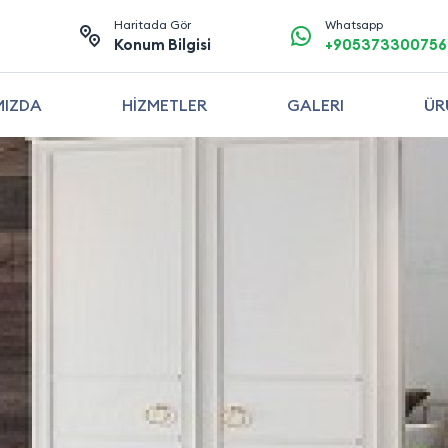
Haritada Gör
Whatsapp
Konum Bilgisi
+905373300756
MIZDA
HİZMETLER
GALERI
ÜR