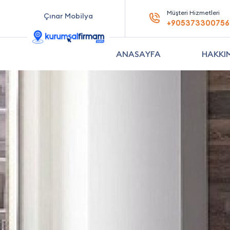
Müşteri Hizmetleri
Çınar Mobilya
+905373300756
ANASAYFA
HAKKI