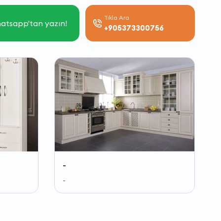
Tıkla Ara
atsapp'tan yazın!
+905373300756
-
-