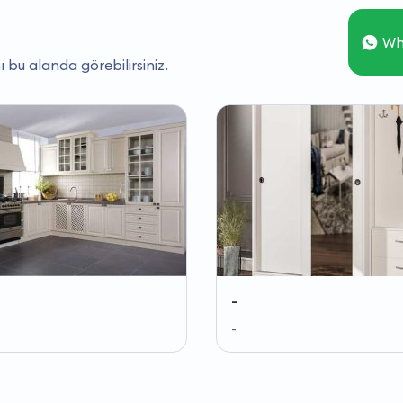
Wh
ı bu alanda görebilirsiniz.
-
-