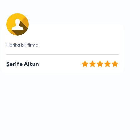
Bu firma her zaman beklentilerimi aşıyor
Çağlar Bölükbaşı