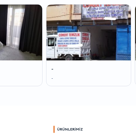
-
-
-
-
ÜRÜNLERİMİZ